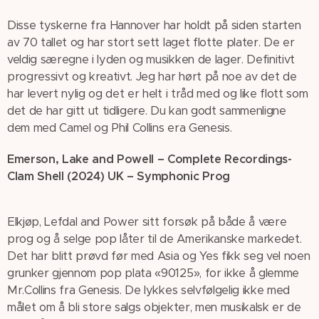
Disse tyskerne fra Hannover har holdt på siden starten
av 70 tallet og har stort sett laget flotte plater. De er
veldig særegne i lyden og musikken de lager. Definitivt
progressivt og kreativt. Jeg har hørt på noe av det de
har levert nylig og det er helt i tråd med og like flott som
det de har gitt ut tidligere. Du kan godt sammenligne
dem med Camel og Phil Collins era Genesis.
Emerson, Lake and Powell – Complete Recordings-
Clam Shell (2024) UK – Symphonic Prog
Elkjøp, Lefdal and Power sitt forsøk på både å være
prog og å selge pop låter til de Amerikanske markedet.
Det har blitt prøvd før med Asia og Yes fikk seg vel noen
grunker gjennom pop plata «90125», for ikke å glemme
Mr.Collins fra Genesis. De lykkes selvfølgelig ikke med
målet om å bli store salgs objekter, men musikalsk er de