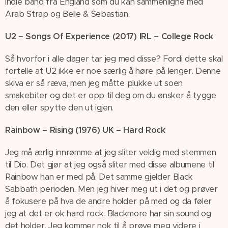
indie band fra England som du kan sammenligne med
Arab Strap og Belle & Sebastian.
U2 – Songs Of Experience (2017) IRL – College Rock
Så hvorfor i alle dager tar jeg med disse? Fordi dette skal
fortelle at U2 ikke er noe særlig å høre på lenger. Denne
skiva er så ræva, men jeg måtte plukke ut soen
smakebiter og det er opp til deg om du ønsker å tygge
den eller spytte den ut igjen.
Rainbow – Rising (1976) UK – Hard Rock
Jeg må ærlig innrømme at jeg sliter veldig med stemmen
til Dio. Det gjør at jeg også sliter med disse albumene til
Rainbow han er med på. Det samme gjelder Black
Sabbath perioden. Men jeg hiver meg ut i det og prøver
å fokusere på hva de andre holder på med og da føler
jeg at det er ok hard rock. Blackmore har sin sound og
det holder. Jeg kommer nok til å prøve meg videre i