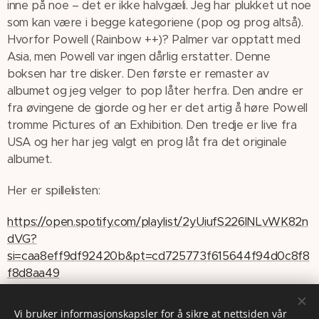
inne på noe – det er ikke halvgæli. Jeg har plukket ut noe
som kan være i begge kategoriene (pop og prog altså).
Hvorfor Powell (Rainbow ++)? Palmer var opptatt med
Asia, men Powell var ingen dårlig erstatter. Denne
boksen har tre disker. Den første er remaster av
albumet og jeg velger to pop låter herfra. Den andre er
fra øvingene de gjorde og her er det artig å høre Powell
tromme Pictures of an Exhibition. Den tredje er live fra
USA og her har jeg valgt en prog låt fra det originale
albumet.
Her er spillelisten:
https://open.spotify.com/playlist/2yUiufS226lNLvWK82n
dVG?
si=caa8eff9df92420b&pt=cd725773f615644f94d0c8f8
f8d8aa49
Vi bruker informasjonskapsler for å sikre at nettsiden vår