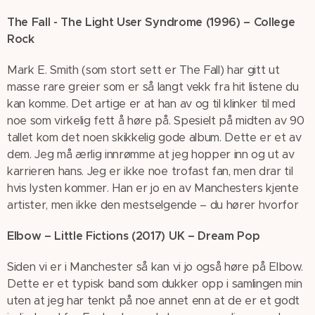
The Fall -
The Light User Syndrome (1996) – College
Rock
Mark E. Smith (som stort sett er The Fall) har gitt ut
masse rare greier som er så langt vekk fra hit listene du
kan komme. Det artige er at han av og til klinker til med
noe som virkelig fett å høre på. Spesielt på midten av 90
tallet kom det noen skikkelig gode album. Dette er et av
dem. Jeg må ærlig innrømme at jeg hopper inn og ut av
karrieren hans. Jeg er ikke noe trofast fan, men drar til
hvis lysten kommer. Han er jo en av Manchesters kjente
artister, men ikke den mestselgende – du hører hvorfor
Elbow – Little Fictions (2017) UK – Dream Pop
Siden vi er i Manchester så kan vi jo også høre på Elbow.
Dette er et typisk band som dukker opp i samlingen min
uten at jeg har tenkt på noe annet enn at de er et godt