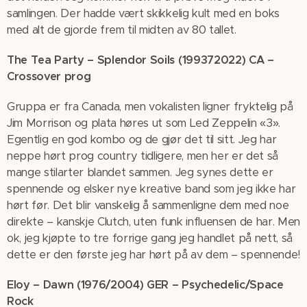
samlingen. Der hadde vært skikkelig kult med en boks
med alt de gjorde frem til midten av 80 tallet.
The Tea Party – Splendor Soils (199372022) CA –
Crossover prog
Gruppa er fra Canada, men vokalisten ligner fryktelig på
Jim Morrison og plata høres ut som Led Zeppelin «3».
Egentlig en god kombo og de gjør det til sitt. Jeg har
neppe hørt prog country tidligere, men her er det så
mange stilarter blandet sammen. Jeg synes dette er
spennende og elsker nye kreative band som jeg ikke har
hørt før. Det blir vanskelig å sammenligne dem med noe
direkte – kanskje Clutch, uten funk influensen de har. Men
ok, jeg kjøpte to tre forrige gang jeg handlet på nett, så
dette er den første jeg har hørt på av dem – spennende!
Eloy – Dawn (1976/2004) GER – Psychedelic/Space
Rock