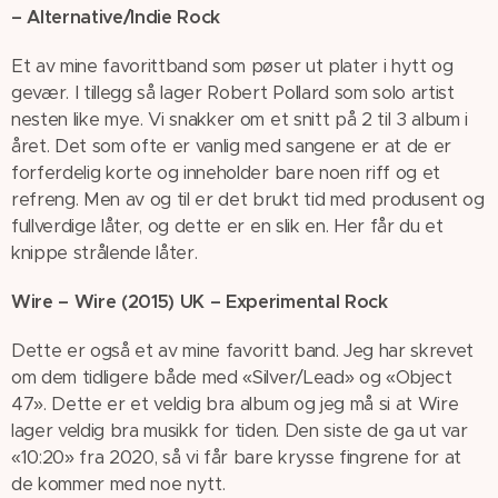
– Alternative/Indie Rock
Et av mine favorittband som pøser ut plater i hytt og
gevær. I tillegg så lager Robert Pollard som solo artist
nesten like mye. Vi snakker om et snitt på 2 til 3 album i
året. Det som ofte er vanlig med sangene er at de er
forferdelig korte og inneholder bare noen riff og et
refreng. Men av og til er det brukt tid med produsent og
fullverdige låter, og dette er en slik en. Her får du et
knippe strålende låter.
Wire – Wire (2015) UK – Experimental Rock
Dette er også et av mine favoritt band. Jeg har skrevet
om dem tidligere både med «Silver/Lead» og «Object
47». Dette er et veldig bra album og jeg må si at Wire
lager veldig bra musikk for tiden. Den siste de ga ut var
«10:20» fra 2020, så vi får bare krysse fingrene for at
de kommer med noe nytt.