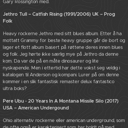
Gary Rossington med.
Jethro Tull – Catfish Rising (1991/2006) UK – Prog
Folk
Heavy rockerne Jethro med sitt blues album. Etter å ha
mottatt Grammy for beste heavy gruppe går de bort og
lager et flott album basert på røttene deres innen blues
og folk. Jeg hørte ikke særlig mye på Jethro da denne
kom. Da var de på en måte dinosaurer og lite
nyskapende. Men i ettertid har dette vokst seg veldig i
katalogen til Anderson og kompani. Lurer på om denne
kommer i en slik fantastisk remaster delux fantastico
ultra boks?
Pere Ubu - 20 Years In A Montana Missile Silo (2017)
USA – American Undergound
Ohio alternativ rockerne eller american underground, som
de ofte også er karakterisert som, har holdt på med