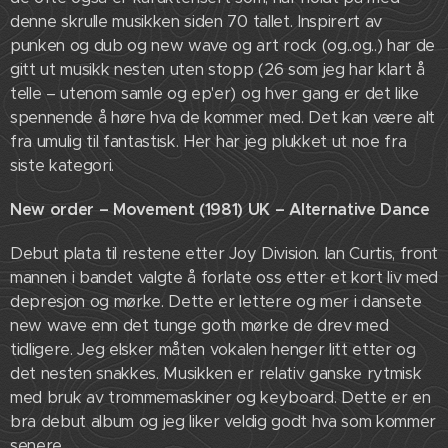
denne skrulle musikken siden 70 tallet. Inspirert av
punken og dub og new wave og art rock (og..og..) har de
gitt ut musikk nesten uten stopp (26 som jeg har klart å
telle – utenom samle og ep'er) og hver gang er det like
spennende å høre hva de kommer med. Det kan være alt
fra umulig til fantastisk. Her har jeg plukket ut noe fra
siste kategori.
New order – Movement (1981) UK – Alternative Dance
Debut plata til restene etter Joy Division. Ian Curtis, front
mannen i bandet valgte å forlate oss etter et kort liv med
depresjon og mørke. Dette er lettere og mer i dansete
new wave enn det tunge goth mørke de drev med
tidligere. Jeg elsker måten vokalen henger litt etter og
det nesten snakkes. Musikken er relativ ganske rytmisk
med bruk av trommemaskiner og keyboard. Dette er en
bra debut album og jeg liker veldig godt hva som kommer
senere.