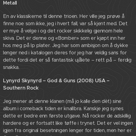
Metall
En av klassikerne til denne trioen. Her ville jeg prøve å
finne noe som ikke, jeg i hvert fall, var så kjent med. Det
er mye å velge i og det rocker skikkelig gjennom hele
skiva. Det er denne og «Bomber» som er kjøpt inn her
hos meg på lp plater. Jeg har som ambisjon om å dykke
lenger ned i katalogen deres for jeg har veldig sans for
dette fordi det er så fantastisk ujålete – rett på – ferdig
snakka.
Lynyrd Skynyrd – God & Guns (2008) USA –
Southern Rock
Jeg mener at denne klanen (må jo kalle den dèt) sine
album i comeback tiden er knallbra. Kanskje jeg synes
dette er bedre enn første utgave. Nå rocker de adskillig
hardere og er fortsatt like tøffe i trynet. Det er vel ingen
igjen fra original besetningen lenger for tiden, men her er