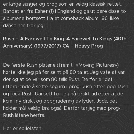
er lange sanger og prog som er veldig klassisk rettet.
Bandet er fra Esher (!) i England og ga ut bare disse to
albumene bortsett fra et comeback album i 96. Ikke
danse her tror jeg.
Rush – A Farewell To KingsA Farewell to Kings (40th
Anniversary) (1977/2017) CA – Heavy Prog
De første Rush platene (frem til «Moving Pictures»)
hørte ikke jeg på før seint på 80 tallet. Jeg viste at var
der og at de var som 80 talls Rush. Derfor er det
utfordrende å sette seg inn i prog-Rush etter pop-Rush
og rock-Rush. Uansett har jeg nå brukt tid etter at de
kom i ny drakt og oppgradering av lyden. Joda, det
holder mål, veldig bra også. Derfor tar jeg med prog-
Rush låtene herfra.
Her er spillelisten