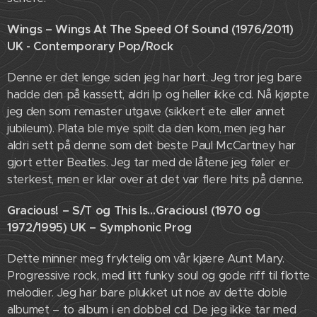
Wings – Wings At The Speed Of Sound (1976/2011)
UK - Contemporary Pop/Rock
Denne er det lenge siden jeg har hørt. Jeg tror jeg bare
hadde den på kassett, aldri lp og heller ikke cd. Nå kjøpte
jeg den som remaster utgave (sikkert ete eller annet
jubileum). Plata ble mye spilt da den kom, men jeg har
aldri sett på denne som det beste Paul McCartney har
gjort etter Beatles. Jeg tar med de låtene jeg føler er
sterkest, men er klar over at det var flere hits på denne.
Gracious! – S/T og This Is…Gracious! (1970 og
1972/1995) UK – Symphonic Prog
Dette minner meg fryktelig om vår kjære Aunt Mary.
Progressive rock, med litt funky soul og gode riff til flotte
melodier. Jeg har bare plukket ut noe av dette doble
albumet – to album i en dobbel cd. De jeg ikke tar med