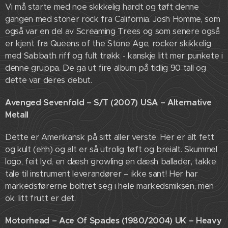
Vi må starte med noe skikkelig hardt og tøft denne
gangen med stoner rock fra California. Josh Homme, som
også var en del av Screaming Trees og som senere også
er kjent fra Queens of the Stone Age, rocker skikkelig
med Sabbath riff og fult trøkk - kanskje litt mer punkete i
denne gruppa. De ga ut fire album på tidlig 90 tall og
dette var deres debut.
Avenged Sevenfold – S/T (2007) USA – Alternative
Metall
Dette er Amerikansk på sitt aller verste. Her er alt fett
og kult (ehh) og alt er så utrolig tøft og breialt. Skummel
logo, feit lyd, en dæsh growling en dæsh ballader, takke
tale til instrument leverandører – ikke sant! Her har
markedsførerne boltret seg i hele markedsmiksen, men
ok, litt frutt er det.
Motorhead – Ace Of Spades (1980/2004) UK – Heavy