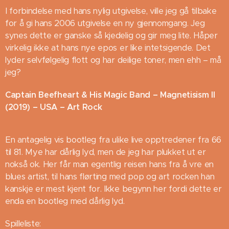
I forbindelse med hans nylig utgivelse, ville jeg gå tilbake
for å gi hans 2006 utgivelse en ny gjennomgang. Jeg
synes dette er ganske så kjedelig og gir meg lite. Håper
virkelig ikke at hans nye epos er like intetsigende. Det
lyder selvfølgelig flott og har deilige toner, men ehh – må
jeg?
Captain Beefheart & His Magic Band – Magnetisism II
(2019) – USA – Art Rock
En antagelig vis bootleg fra ulike live opptredener fra 66
til 81. Mye har dårlig lyd, men de jeg har plukket ut er
nokså ok. Her får man egentlig reisen hans fra å vre en
blues artist, til hans flørting med pop og art rocken han
kanskje er mest kjent for. Ikke begynn her fordi dette er
enda en bootleg med dårlig lyd.
Spilleliste: