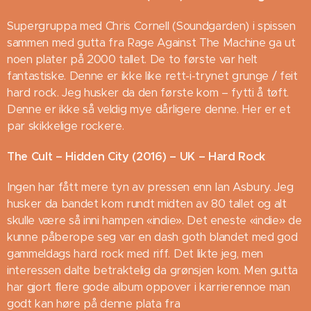
Supergruppa med Chris Cornell (Soundgarden) i spissen
sammen med gutta fra Rage Against The Machine ga ut
noen plater på 2000 tallet. De to første var helt
fantastiske. Denne er ikke like rett-i-trynet grunge / feit
hard rock. Jeg husker da den første kom – fytti å tøft.
Denne er ikke så veldig mye dårligere denne. Her er et
par skikkelige rockere.
The Cult – Hidden City (2016) – UK – Hard Rock
Ingen har fått mere tyn av pressen enn Ian Asbury. Jeg
husker da bandet kom rundt midten av 80 tallet og alt
skulle være så inni hampen «indie». Det eneste «indie» de
kunne påberope seg var en dash goth blandet med god
gammeldags hard rock med riff. Det likte jeg, men
interessen dalte betraktelig da grønsjen kom. Men gutta
har gjort flere gode album oppover i karrierennoe man
godt kan høre på denne plata fra